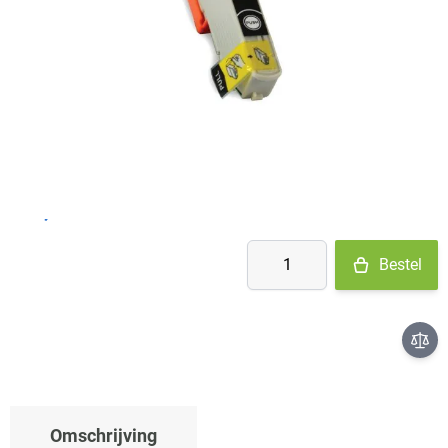
Op voorraad
- Ma-Do: voor 15:30 besteld = vandaag verzonden
- Vr: voor 14:00 besteld = vandaag verzonden
- Za-Zo: maandag verzonden
€ 4,60
Aantal
Bestel
Omschrijving