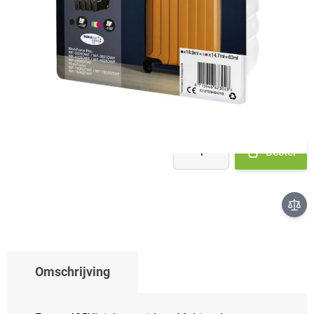
Op voorraad bij leverancier
- binnen 2 werkdagen verstuurd
€ 149,99
Aantal
Bestel
Omschrijving