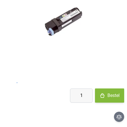
Op voorraad
- Ma-Do: voor 15:30 besteld = vandaag verzonden
- Vr: voor 14:00 besteld = vandaag verzonden
- Za-Zo: maandag verzonden
€ 29,04
Aantal
Bestel