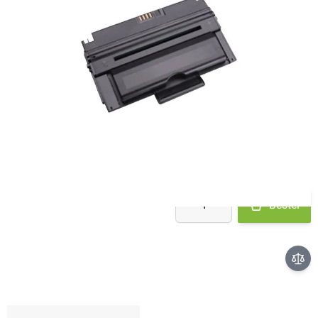
Op voorraad bij leverancier
- binnen 2 werkdagen verstuurd
€ 50,52
Aantal
Bestel