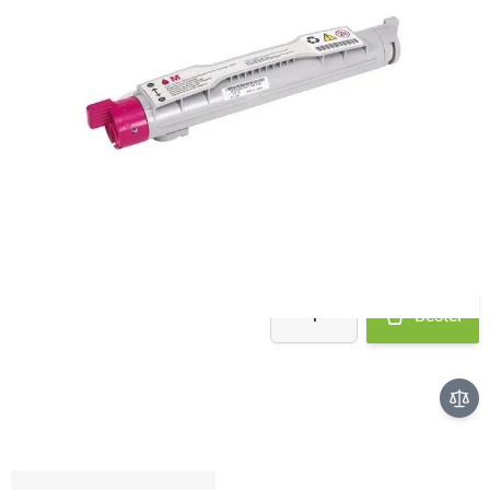
Op voorraad bij leverancier
- binnen 2 werkdagen verstuurd
€ 96,80
Aantal
Bestel