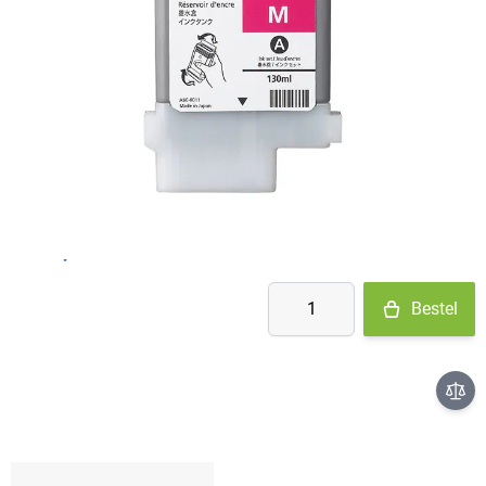
Op voorraad
- Ma-Do: voor 15:30 besteld = vandaag verzonden
- Vr: voor 14:00 besteld = vandaag verzonden
- Za-Zo: maandag verzonden
€ 58,08
Aantal
Bestel