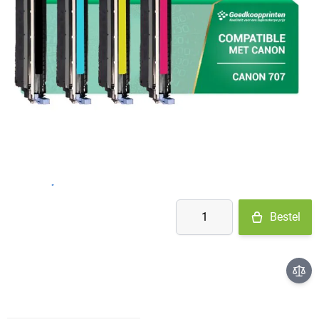
Op voorraad
- Ma-Do: voor 15:30 besteld = vandaag verzonden
- Vr: voor 14:00 besteld = vandaag verzonden
- Za-Zo: maandag verzonden
€ 137,34
Aantal
Bestel