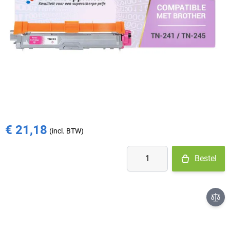
Op voorraad
- Ma-Do: voor 15:30 besteld = vandaag verzonden
- Vr: voor 14:00 besteld = vandaag verzonden
- Za-Zo: maandag verzonden
€ 22,93
€ 21,18
Aantal
Bestel