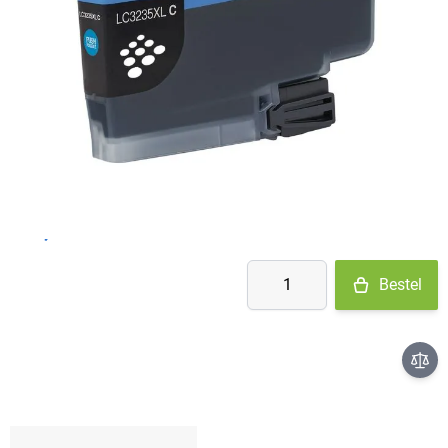
Op voorraad
- Ma-Do: voor 15:30 besteld = vandaag verzonden
- Vr: voor 14:00 besteld = vandaag verzonden
- Za-Zo: maandag verzonden
€ 9,95
Aantal
Bestel