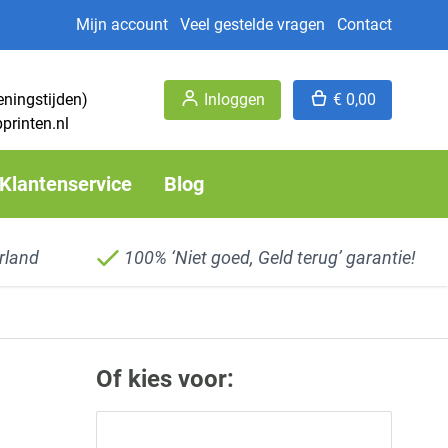
Mijn account
Veel gestelde vragen
Contact
eningstijden)
Inloggen
€ 0,00
printen.nl
Klantenservice
Blog
rland
100% ‘Niet goed, Geld terug’ garantie!
Of kies voor: