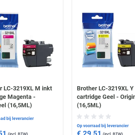
r LC-3219XL M inkt
Brother LC-3219XL Y 
dge Magenta -
cartridge Geel - Origi
eel (16,5ML)
(16,5ML)
ad bij leverancier
Op voorraad bij leverancier
51
€ 29,51