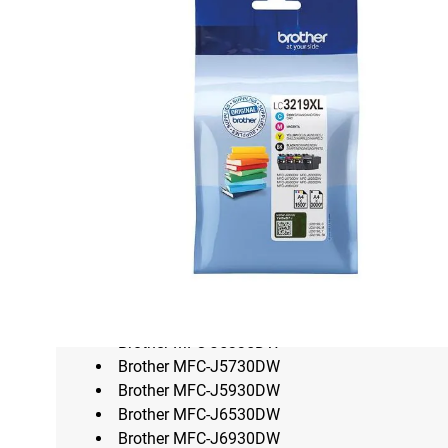
Omschrijving
Originele BrotherLC-3219XL inkt cartridge Multipa
Kleur:
LC-3219 Zwart, Cyaan, Magenta en Geel
Inhoud BK:
60ML
Inhoud C,M,Y:
16,5ML
Aantal afdrukken BK:
±3000 bij 5% dekking.
Aantal afdrukken C,M,Y:
±1500 bij 5% dekking
Geschikt voor de onderstaande Brother printers:
Brother MFC-J5330DW
Brother MFC-J5335DW
Brother MFC-J5730DW
Brother MFC-J5930DW
Brother MFC-J6530DW
Brother MFC-J6930DW