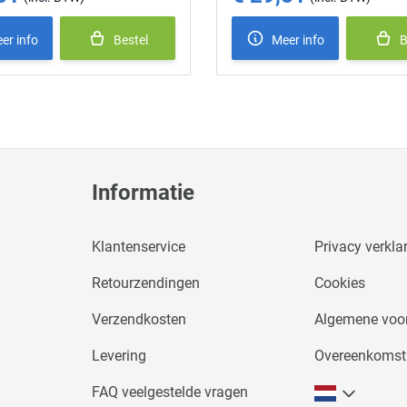
er info
Bestel
Meer info
B
Informatie
Klantenservice
Privacy verkla
Retourzendingen
Cookies
Verzendkosten
Algemene voo
Levering
Overeenkomst
FAQ veelgestelde vragen