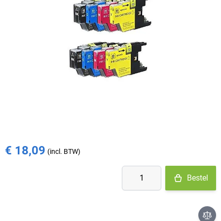
Op voorraad
- Ma-Do: voor 15:30 besteld = vandaag verzonden
- Vr: voor 14:00 besteld = vandaag verzonden
- Za-Zo: maandag verzonden
€ 36,24
€ 18,09
Aantal
Bestel