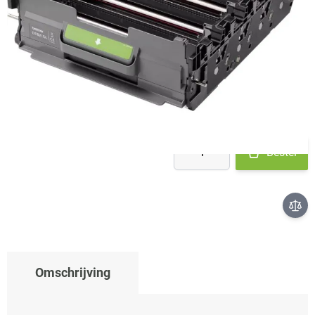
Op voorraad bij leverancier
- binnen 2 werkdagen verstuurd
€ 259,00
Aantal
Bestel
Omschrijving