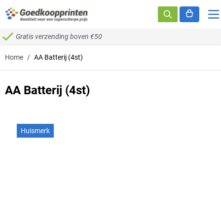
Ga naar de inhoud
Gratis verzending boven €50
Home
/
AA Batterij (4st)
AA Batterij (4st)
Huismerk