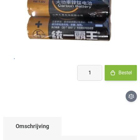
- Ma-Do: voor 15:30 besteld = vandaag verzonden
- Vr: voor 14:00 besteld = vandaag verzonden
- Za-Zo: maandag verzonden
€ 2,49
Aantal
Bestel
Omschrijving